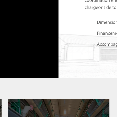
coordination en
chargeons de to
Dimensio
Financem
Accompag