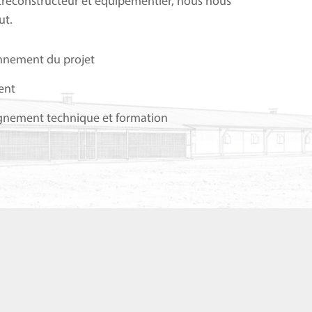
tre
constructeur et équipementier, nous nous
ut.
nnement du projet
ent
nement technique et formation