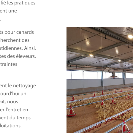
ié les pratiques
dent une
.
nts pour canards
echerchent des
otidiennes. Ainsi,
es des éleveurs.
traintes
ient le nettoyage
ujourd’hui un
ait, nous
r l’entretien
gnent du temps
loitations.