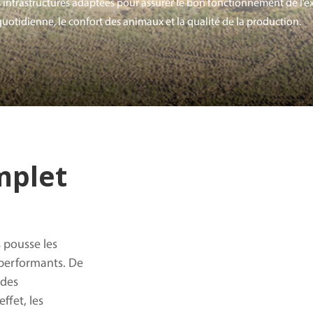
s infrastructures adaptées pour assurer le bon fonctionnement de l’e
uotidienne, le confort des animaux et la qualité
de
la production.
mplet
 pousse les
 performants. De
 des
ffet, les