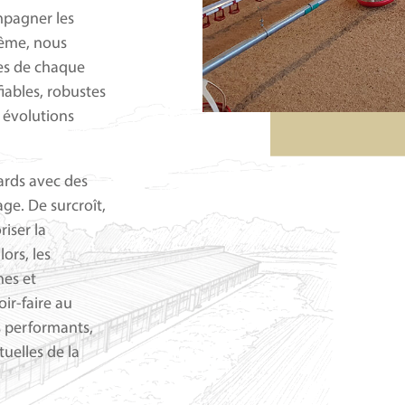
mpagner les
même, nous
ues de chaque
iables, robustes
x évolutions
ards avec des
age. De surcroît,
iser la
ors, les
nes et
ir-faire au
s performants,
uelles de la