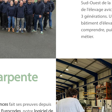
Sud-Ouest de la 
de l’élevage avic
3 générations. U
bâtiment d’éleva
comprendre, puis
métier.
arpente
inces
fait ses preuves depuis
s
Eurocodes
, notre
logiciel de