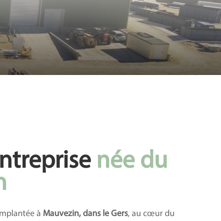
ntreprise
née du
n
implantée à
Mauvezin, dans le Gers
, au cœur du