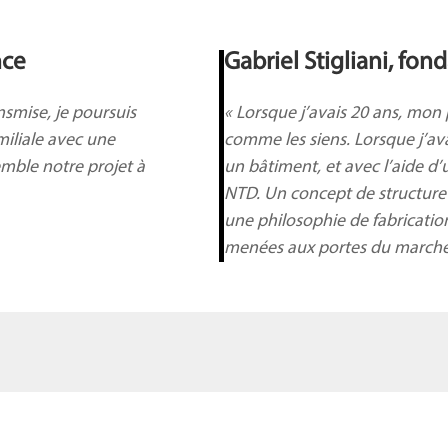
nce
Gabriel
Stigliani, fo
nsmise, je poursui
s
«
Lorsque j’avais 20 ans, mon 
miliale avec une
comme les siens.
Lorsque j’av
emble notre
projet à
un bâtiment, et avec l’aide d
NTD. Un concept de structur
une philosophie de fabricatio
menées aux portes du march