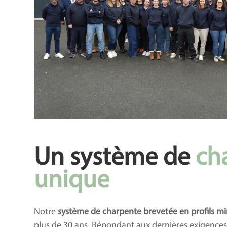
Un système de
ch
unique
Notre
système de charpente brevetée en profils m
plus de 30 ans. Répondant aux dernières exigence