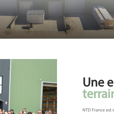
Une e
terrai
NTD France est 