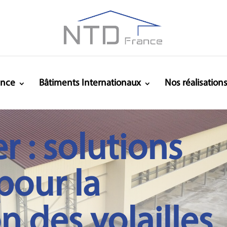
ance
Bâtiments Internationaux
Nos réalisation
r : solutions
pour la
n des volailles