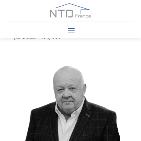
Gabriel STIGLIANI
par
Antoine
|
Fév 9, 2026